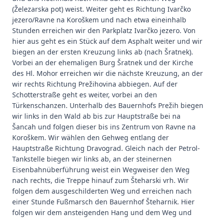
(Železarska pot) weist. Weiter geht es Richtung Ivarčko
jezero/Ravne na Koroškem und nach etwa eineinhalb
Stunden erreichen wir den Parkplatz Ivarčko jezero. Von
hier aus geht es ein Stück auf dem Asphalt weiter und wir
biegen an der ersten Kreuzung links ab (nach Šratnek).
Vorbei an der ehemaligen Burg Šratnek und der Kirche
des Hl. Mohor erreichen wir die nächste Kreuzung, an der
wir rechts Richtung Prežihovina abbiegen. Auf der
Schotterstraße geht es weiter, vorbei an den
Türkenschanzen. Unterhalb des Bauernhofs Prežih biegen
wir links in den Wald ab bis zur Hauptstraße bei na
Šancah und folgen dieser bis ins Zentrum von Ravne na
Koroškem. Wir wählen den Gehweg entlang der
Hauptstraße Richtung Dravograd. Gleich nach der Petrol-
Tankstelle biegen wir links ab, an der steinernen
Eisenbahnüberführung weist ein Wegweiser den Weg
nach rechts, die Treppe hinauf zum Šteharski vrh. Wir
folgen dem ausgeschilderten Weg und erreichen nach
einer Stunde Fußmarsch den Bauernhof Šteharnik. Hier
folgen wir dem ansteigenden Hang und dem Weg und