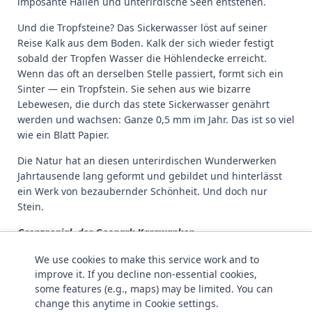
imposante Hallen und unterirdische Seen entstehen.
Und die Tropfsteine? Das Sickerwasser löst auf seiner
Reise Kalk aus dem Boden. Kalk der sich wieder festigt
sobald der Tropfen Wasser die Höhlendecke erreicht.
Wenn das oft an derselben Stelle passiert, formt sich ein
Sinter — ein Tropfstein. Sie sehen aus wie bizarre
Lebewesen, die durch das stete Sickerwasser genährt
werden und wachsen: Ganze 0,5 mm im Jahr. Das ist so viel
wie ein Blatt Papier.
Die Natur hat an diesen unterirdischen Wunderwerken
Jahrtausende lang geformt und gebildet und hinterlässt
ein Werk von bezaubernder Schönheit. Und doch nur
Stein.
Grenzgenial, der Geopark Karawanken
We use cookies to make this service work and to
Die Obir Tropfsteinhöhle, Höhle als Lebensraum
improve it. If you decline non‑essential cookies,
WER LÄUFT BLIND DURCH HÖHLEN?
some features (e.g., maps) may be limited. You can
change this anytime in Cookie settings.