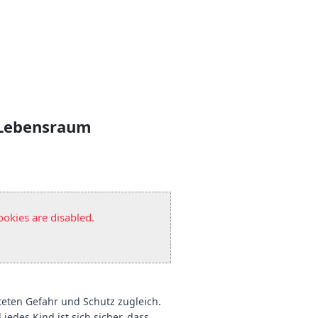
s Lebensraum
okies are disabled.
eten Gefahr und Schutz zugleich.
edes Kind ist sich sicher, dass