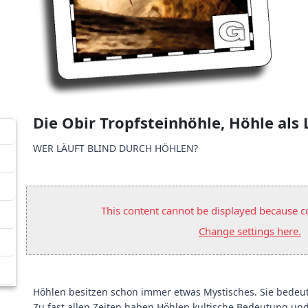
Die Obir Tropfsteinhöhle, Höhle al
WER LÄUFT BLIND DURCH HÖHLEN?
This content cannot be displayed because co
Change settings here.
Höhlen besitzen schon immer etwas Mystisches. Sie bedeut
Zu fast allen Zeiten haben Höhlen kultische Bedeutung und j