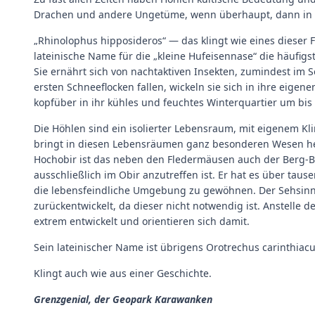
Drachen und andere Ungetüme, wenn überhaupt, dann in
„Rhinolophus hipposideros“ — das klingt wie eines dieser F
lateinische Name für die „kleine Hufeisennase“ die häufigs
Sie ernährt sich von nachtaktiven Insekten, zumindest im 
ersten Schneeflocken fallen, wickeln sie sich in ihre eigen
kopfüber in ihr kühles und feuchtes Winterquartier um bis 
Die Höhlen sind ein isolierter Lebensraum, mit eigenem Kl
bringt in diesen Lebensräumen ganz besonderen Wesen he
Hochobir ist das neben den Fledermäusen auch der Berg-Bli
ausschließlich im Obir anzutreffen ist. Er hat es über taus
die lebensfeindliche Umgebung zu gewöhnen. Der Sehsinn 
zurückentwickelt, da dieser nicht notwendig ist. Anstelle d
extrem entwickelt und orientieren sich damit.
Sein lateinischer Name ist übrigens Orotrechus carinthiacu
Klingt auch wie aus einer Geschichte.
Grenzgenial, der Geopark Karawanken